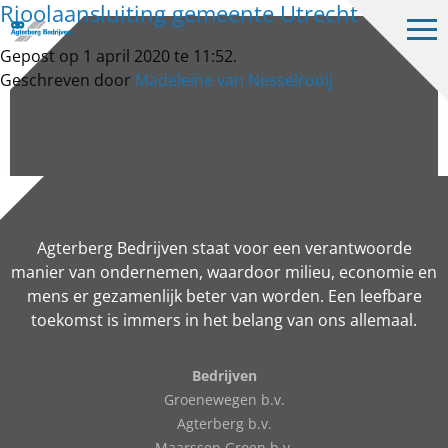
Rioolaansluiting gemeente Utrecht
Op
me
Gepost op 1 april 2020 te 11:52.
Bedrijven
Geschreven door
Madeleine van Nesselrooij
Projecten
Over ons
Vacatures
Contact
Agterberg Bedrijven staat voor een verantwoorde
manier van ondernemen, waardoor milieu, economie en
mens er gezamenlijk beter van worden. Een leefbare
toekomst is immers in het belang van ons allemaal.
NL
Bedrijven
Groenewegen b.v.
Agterberg b.v.
Maarssen Groen b.v.