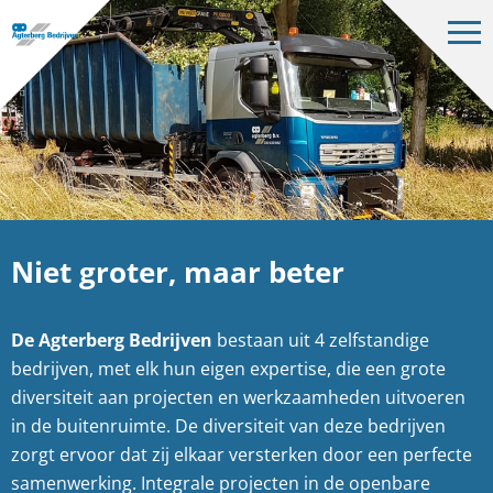
Op
me
Bedrijven
Projecten
Over ons
Vacatures
Niet groter, maar beter
Contact
De Agterberg Bedrijven
bestaan uit 4 zelfstandige
NL
bedrijven, met elk hun eigen expertise, die een grote
diversiteit aan projecten en werkzaamheden uitvoeren
in de buitenruimte. De diversiteit van deze bedrijven
zorgt ervoor dat zij elkaar versterken door een perfecte
samenwerking. Integrale projecten in de openbare