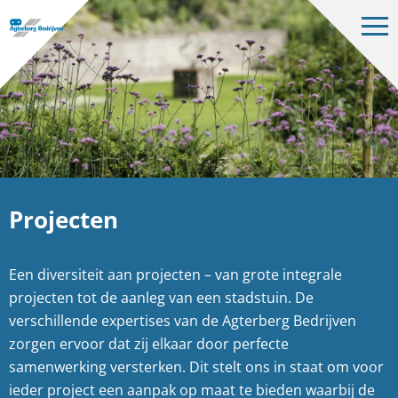
Op
me
Bedrijven
Projecten
Over ons
Vacatures
Projecten
Contact
Een diversiteit aan projecten – van grote integrale
NL
projecten tot de aanleg van een stadstuin. De
verschillende expertises van de Agterberg Bedrijven
zorgen ervoor dat zij elkaar door perfecte
samenwerking versterken. Dit stelt ons in staat om voor
ieder project een aanpak op maat te bieden waarbij de