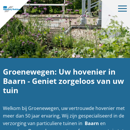
Op
me
Bedrijven
Projecten
Over ons
Vacatures
Groenewegen: Uw hovenier in
Contact
Baarn - Geniet zorgeloos van uw
tuin
NL
Welkom bij Groenewegen, uw vertrouwde hovenier met
meer dan 50 jaar ervaring, Wij zijn gespecialiseerd in de
verzorging van particuliere tuinen in
Baarn
en