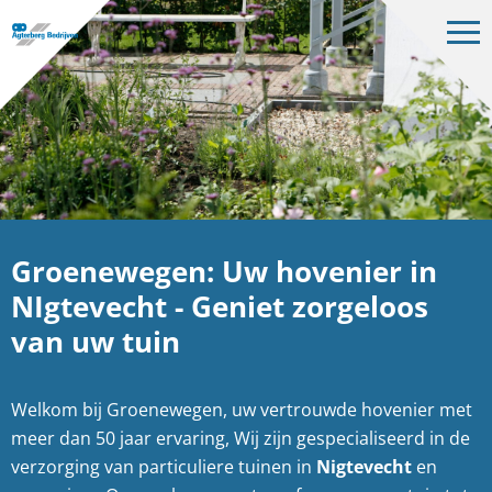
Op
me
Bedrijven
Projecten
Over ons
Vacatures
Groenewegen: Uw hovenier in
Contact
NIgtevecht - Geniet zorgeloos
van uw tuin
NL
Welkom bij Groenewegen, uw vertrouwde hovenier met
meer dan 50 jaar ervaring, Wij zijn gespecialiseerd in de
verzorging van particuliere tuinen in
Nigtevecht
en