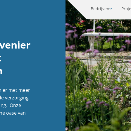
Bedrijven
Proj
venier
t
n
nier met meer
 de verzorging
ing. Onze
ne oase van