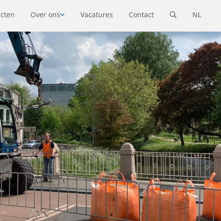
ecten
Over ons
Vacatures
Contact
NL