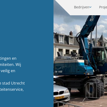
Bedrijven
Proj
tingen en
iteiten. Wij
veilig en
e stad Utrecht
teitenservice,