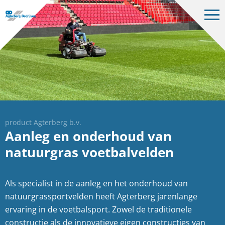
Op
me
Bedrijven
Projecten
Over ons
Vacatures
Contact
product Agterberg b.v.
Aanleg en onderhoud van
natuurgras voetbalvelden
NL
Als specialist in de aanleg en het onderhoud van
natuurgrassportvelden heeft Agterberg jarenlange
ervaring in de voetbalsport. Zowel de traditionele
constructie als de innovatieve eigen constructies van