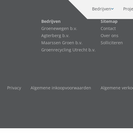
Bedrijven
Proj
Bedrijven
Sitemap
Groenewegen b.v.
Contact
Agterberg b.v.
Over ons
Maarssen Groen b.v.
Solliciteren
Groenrecycling Utrecht b.v.
Privacy
Algemene inkoopvoorwaarden
Algemene verk