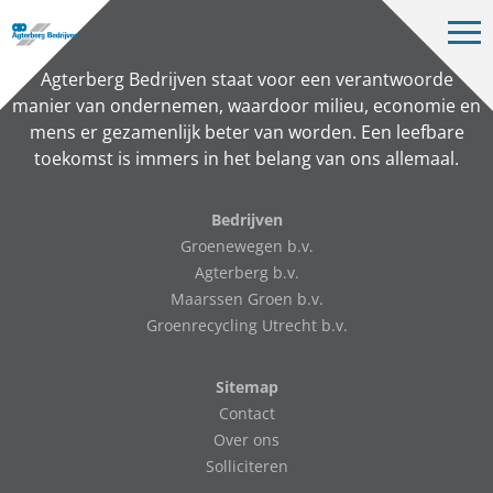
Op
me
Bedrijven
Agterberg Bedrijven staat voor een verantwoorde
manier van ondernemen, waardoor milieu, economie en
Projecten
mens er gezamenlijk beter van worden. Een leefbare
toekomst is immers in het belang van ons allemaal.
Over ons
Vacatures
Bedrijven
Groenewegen b.v.
Contact
Agterberg b.v.
Maarssen Groen b.v.
Groenrecycling Utrecht b.v.
NL
Sitemap
Contact
Over ons
Solliciteren