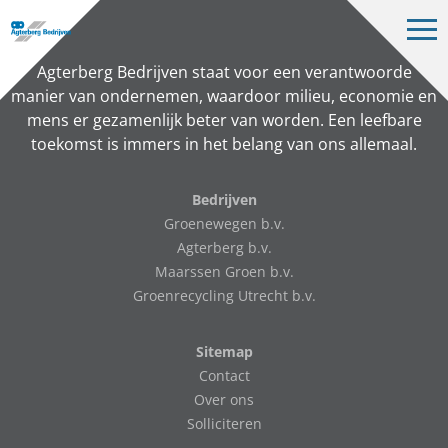
Op
me
Bedrijven
Agterberg Bedrijven staat voor een verantwoorde
manier van ondernemen, waardoor milieu, economie en
Projecten
mens er gezamenlijk beter van worden. Een leefbare
toekomst is immers in het belang van ons allemaal.
Over ons
Vacatures
Bedrijven
Groenewegen b.v.
Contact
Agterberg b.v.
Maarssen Groen b.v.
Groenrecycling Utrecht b.v.
NL
Sitemap
Contact
Over ons
Solliciteren