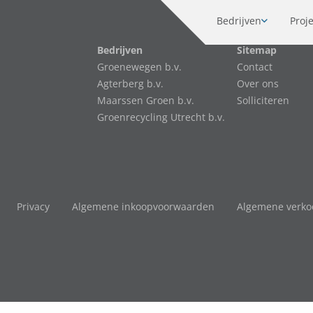
Bedrijven
Proj
Bedrijven
Sitemap
Groenewegen b.v.
Contact
Agterberg b.v.
Over ons
Maarssen Groen b.v.
Solliciteren
Groenrecycling Utrecht b.v.
Privacy
Algemene inkoopvoorwaarden
Algemene verk