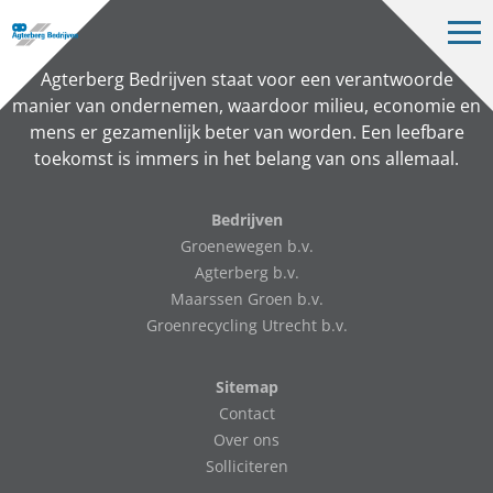
Op
me
Bedrijven
Agterberg Bedrijven staat voor een verantwoorde
manier van ondernemen, waardoor milieu, economie en
Projecten
mens er gezamenlijk beter van worden. Een leefbare
toekomst is immers in het belang van ons allemaal.
Over ons
Vacatures
Bedrijven
Groenewegen b.v.
Contact
Agterberg b.v.
Maarssen Groen b.v.
Groenrecycling Utrecht b.v.
NL
Sitemap
Contact
Over ons
Solliciteren