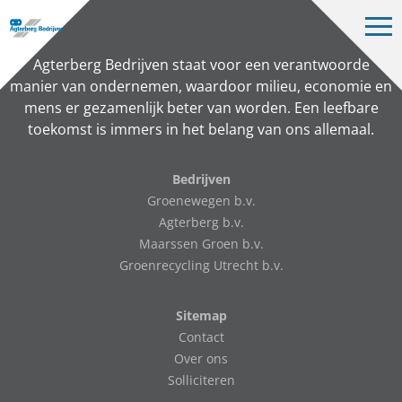
Op
me
Bedrijven
Agterberg Bedrijven staat voor een verantwoorde
manier van ondernemen, waardoor milieu, economie en
Projecten
mens er gezamenlijk beter van worden. Een leefbare
toekomst is immers in het belang van ons allemaal.
Over ons
Vacatures
Bedrijven
Groenewegen b.v.
Contact
Agterberg b.v.
Maarssen Groen b.v.
Groenrecycling Utrecht b.v.
NL
Sitemap
Contact
Over ons
Solliciteren